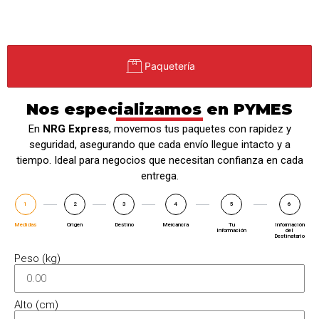
Paquetería
Nos especializamos en PYMES
En
NRG Express
, movemos tus paquetes con rapidez y
seguridad, asegurando que cada envío llegue intacto y a
tiempo. Ideal para negocios que necesitan confianza en cada
entrega.
1
2
3
4
5
6
Medidas
Origen
Destino
Mercancía
Tu
Información
Información
del
Destinatario
Peso (kg)
Alto (cm)